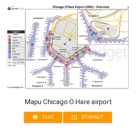
Mapu Chicago O Hare airport
print
system_update_alt
TLAČ
STIAHNUŤ