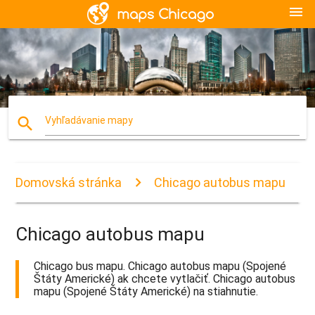
menu
search
Vyhľadávanie mapy
Domovská stránka
Chicago autobus mapu
Chicago autobus mapu
Chicago bus mapu. Chicago autobus mapu (Spojené
Štáty Americké) ak chcete vytlačiť. Chicago autobus
mapu (Spojené Štáty Americké) na stiahnutie.