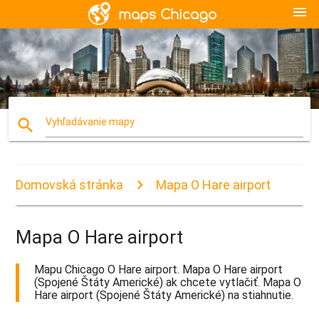
menu
search
Vyhľadávanie mapy
Domovská stránka
Mapa O Hare airport
Mapa O Hare airport
Mapu Chicago O Hare airport. Mapa O Hare airport
(Spojené Štáty Americké) ak chcete vytlačiť. Mapa O
Hare airport (Spojené Štáty Americké) na stiahnutie.