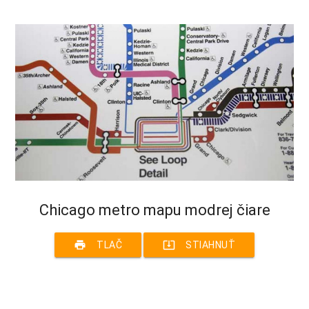
Chicago metro mapu modrej čiare
print
system_update_alt
TLAČ
STIAHNUŤ