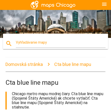
menu
search
Vyhľadávanie mapy
Domovská stránka
Cta blue line mapu
Cta blue line mapu
Chicago metro mapu modrej čiary. Cta blue line mapu
(Spojené Štáty Americké) ak chcete vytlačiť. Cta
blue line mapu (Spojené Štáty Americké) na
stiahnutie.